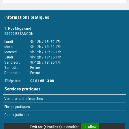
Informations pratiques
1, Rue Mégevand
25000
BESANCON
Lundi
9h-12h / 13h30-17h
Mardi
9h-12h / 13h30-17h
Mercredi
9h-12h / 13h30-17h
Jeudi
9h-12h / 13h30-17h
Vendredi
9h-12h / 13h30-17h
Samedi
Fermé
Dimanche
Fermé
Téléphone
03 81 65 13 00
Services pratiques
Vos droits et démarches
Fiches pratiques
Casier judiciaire
Twitter (timelines)
is disabled.
✓ Allow