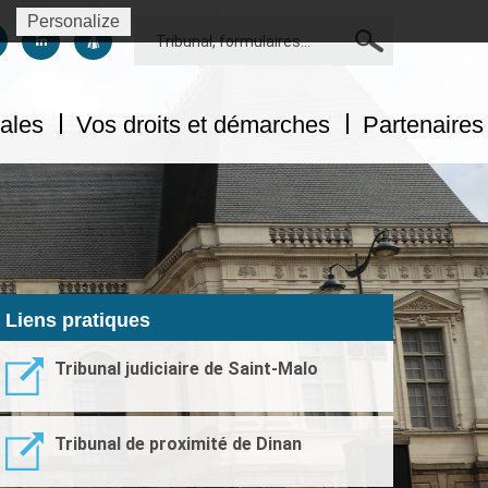
Personalize
Rechercher
us sur facebook
uivez-nous sur twitter
Suivez-nous sur linkedin
Suivez-nous sur dailymotion
tales
Vos droits et démarches
Partenaires 
Liens pratiques
Tribunal judiciaire de Saint-Malo
Tribunal de proximité de Dinan