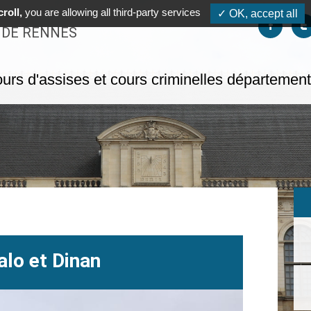
roll,
you are allowing all third-party services
✓ OK, accept all
Suivez-no
S
 DE RENNES
urs d'assises et cours criminelles départemen
lo et Dinan