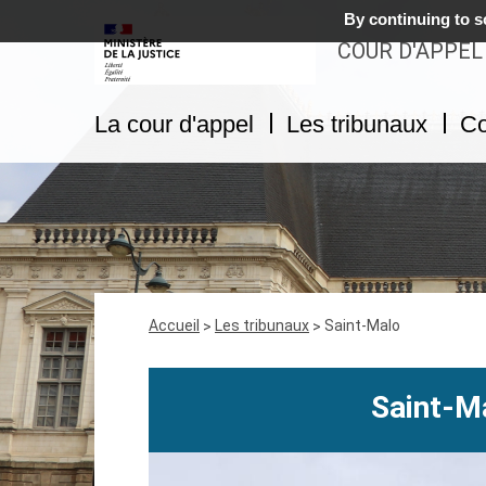
By continuing to sc
COUR D'APPEL
La cour d'appel
Les tribunaux
Co
Fil
Accueil
Les tribunaux
Saint-Malo
d'Ariane
Saint-Ma