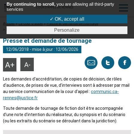
By continuing to scroll,
you are allowing all third-party
COUR D'APPEL DE RENNES
services
✓ OK, accept all
Fil
Accueil
La cour d'appel
Presse et demande de tournage
d'Ariane
Presse et demande de tournage
Personalize
Presse et demande de tournage
12/06/2018 - mise à jour : 12/06/2026
Envoyer
Tweeter
Part
Agrandir
Réduire
la
la
taille
taille
par
cette
sur
du
du
Les demandes d'accréditation, de copies de décision, de rôles
texte
texte
d'audience, de prises de vue, d'interviews sont à adresser par mail
email
page
face
au service communication de la cour d'appel :
communic.ca-
rennes@justice.fr
Toute demande de tournage de fiction doit être accompagnée
d'une note d'intention du réalisateur, du synopsis et du scénario
(ou les extraits du scénario se déroulant dans la juridiction).