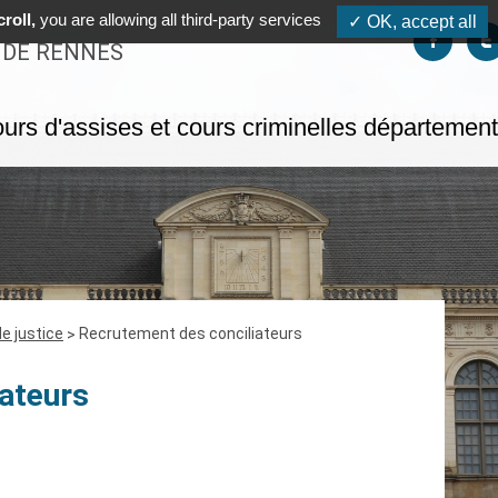
roll,
you are allowing all third-party services
✓ OK, accept all
Suivez-no
S
 DE RENNES
urs d'assises et cours criminelles départemen
de justice
Recrutement des conciliateurs
ateurs