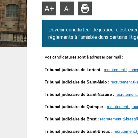
Imprimer
Agrandir
Réduire
la
la
taille
taille
du
du
texte
texte
Devenir conciliateur de justice, c'est exe
règlements à l’amiable dans certains litig
Vos candidatures sont à adresser par mail :
Tribunal judiciaire de Lorient :
recrutement.tj-lorie
Tribunal judiciaire de Saint-Malo :
recrutement.tj-
Tribunal judiciaire de Saint-Nazaire :
recrutement.
Tribunal judiciaire de Quimper
:
recrutement.tj-qu
Tribunal judiciaire de Brest
:
recrutement.tj-brest@
Tribunal judiciaire de Saint-Brieuc :
recrutement.tj