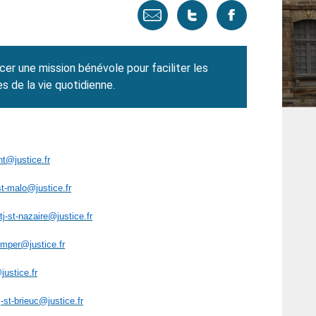
Envoyer
Tweeter
Partager
par
cette
sur
rcer une mission bénévole pour faciliter les
email
page
facebook
es de la vie quotidienne.
nt@justice.fr
st-malo@justice.fr
tj-st-nazaire@justice.fr
imper@justice.fr
justice.fr
-st-brieuc@justice.fr