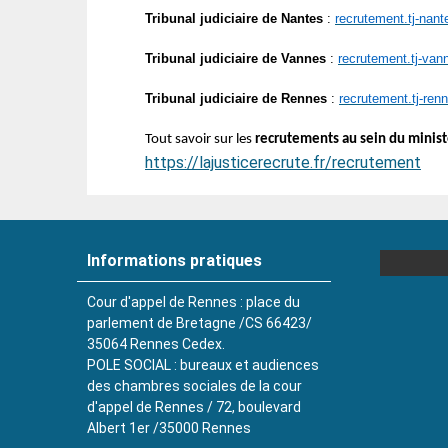
Tribunal judiciaire de Nantes
:
recrutement.tj-nant
Tribunal judiciaire de Vannes
:
recrutement.tj-van
Tribunal judiciaire de Rennes
:
recrutement.tj-ren
Tout savoir sur les
recrutements au sein du ministè
https://lajusticerecrute.fr/recrutement
Informations pratiques
Cour d'appel de Rennes : place du
parlement de Bretagne /CS 66423/
35064 Rennes Cedex.
POLE SOCIAL : bureaux et audiences
des chambres sociales de la cour
d'appel de Rennes / 72, boulevard
Albert 1er /35000 Rennes