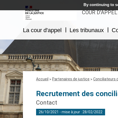
By continuing to sc
COUR D'APPEL
La cour d'appel
Les tribunaux
Co
Fil
Accueil
Partenaires de justice
Conciliateurs 
d'Ariane
Recrutement des concili
Contact
26/10/2021 - mise à jour : 28/02/2022