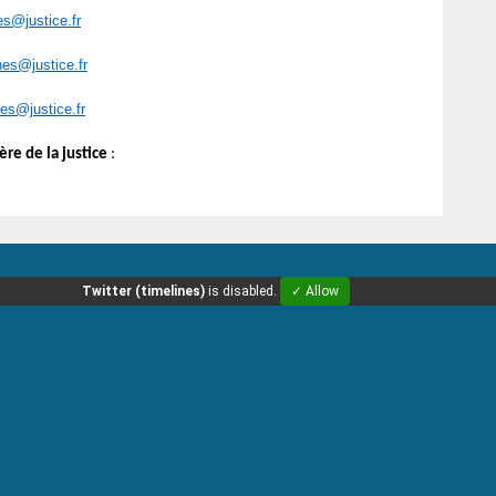
es@justice.fr
nes@justice.fr
nes@justice.fr
re de la justice
:
Twitter (timelines)
is disabled.
✓ Allow