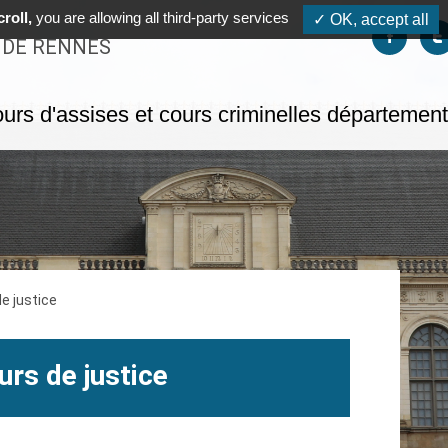
roll,
you are allowing all third-party services
✓ OK, accept all
Suivez-no
S
 DE RENNES
urs d'assises et cours criminelles départemen
de justice
urs de justice