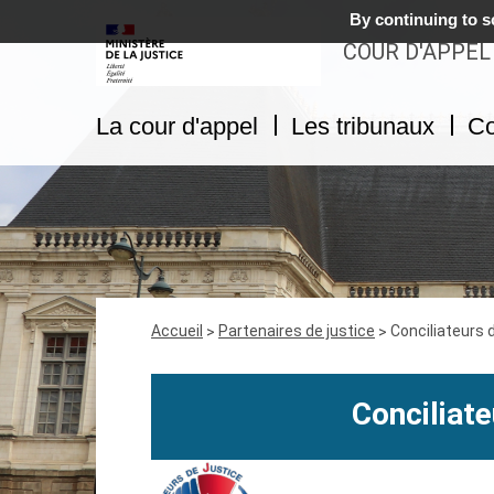
By continuing to sc
COUR D'APPEL
La cour d'appel
Les tribunaux
Co
Fil
Accueil
Partenaires de justice
Conciliateurs 
d'Ariane
Conciliate