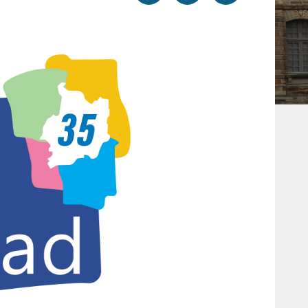
par
cette
sur
email
page
facebook