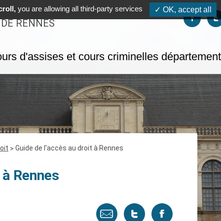
roll,
you are allowing all third-party services
✓ OK, accept all
Suivez-no
S
 DE RENNES
urs d'assises et cours criminelles départemen
oit
Guide de l'accès au droit à Rennes
t à Rennes
Envoyer
Tweeter
Partager