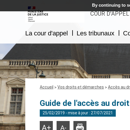
By continuing to sc
COUR D'APPEL
La cour d'appel
Les tribunaux
Co
Fil
Accueil
Vos droits et démarches
Accès au dr
d'Ariane
Guide de l'accès au droi
25/02/2019 - mise à jour : 27/07/2021
Imprimer
Agrandir
Réduire