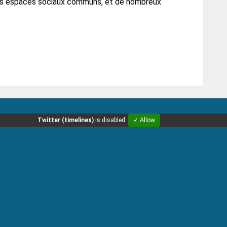
des espaces sociaux communs, et de nombreux
Twitter (timelines)
is disabled.
✓ Allow