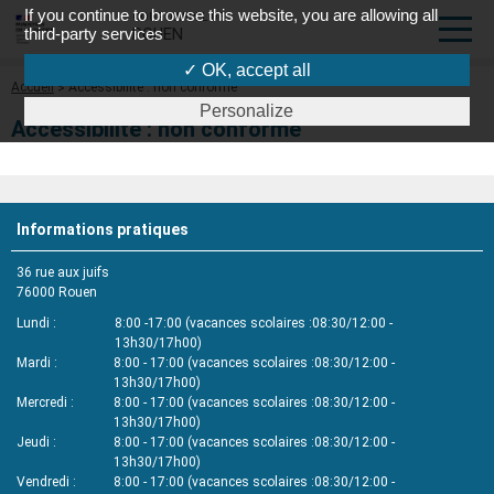
If you continue to browse this website, you are allowing all
COUR D'APPEL DE
third-party services
ROUEN
✓ OK, accept all
Fil
Accueil
Accessibilité : non conforme
d'Ariane
Personalize
Accessibilité : non conforme
Informations pratiques
36 rue aux juifs
76000
Rouen
Lundi
8:00 -17:00 (vacances scolaires :08:30/12:00 -
13h30/17h00)
Mardi
8:00 - 17:00 (vacances scolaires :08:30/12:00 -
13h30/17h00)
Mercredi
8:00 - 17:00 (vacances scolaires :08:30/12:00 -
13h30/17h00)
Jeudi
8:00 - 17:00 (vacances scolaires :08:30/12:00 -
13h30/17h00)
Vendredi
8:00 - 17:00 (vacances scolaires :08:30/12:00 -