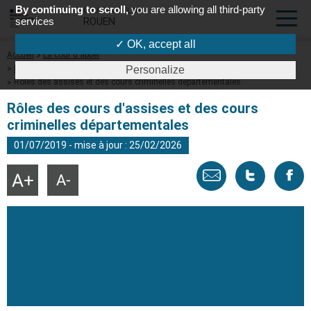
By continuing to scroll,
you are allowing all third-party
COUR D'APPEL DE
services
ROUEN
✓ OK, accept all
Fil
Accueil
La cour d'appel
d'Ariane
Les cours d'assises et les cours criminelles départementales
Personalize
Rôles des assises et des cours criminelles départementales
Rôles des cours d'assises et des cours
criminelles départementales
01/07/2019 - mise à jour : 25/02/2026
Envoyer
Tweeter
Part
Agrandir
Réduire
la
la
taille
taille
par
cette
sur
du
du
texte
texte
email
page
face