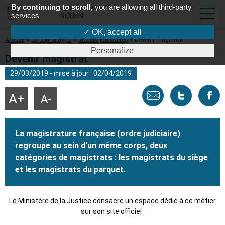
By continuing to scroll,
you are allowing all third-party
COUR D'APPEL DE
services
ROUEN
✓ OK, accept all
Fil
Accueil
La cour d'appel
Métiers judiciaires
Devenir magistrat
d'Ariane
Personalize
Devenir magistrat
29/03/2019 - mise à jour : 02/04/2019
Envoyer
Tweeter
Part
Agrandir
Réduire
la
la
taille
taille
par
cette
sur
du
du
texte
texte
La magistrature française (ordre judiciaire)
email
page
face
regroupe au sein d'un même corps, deux
catégories de magistrats : les magistrats du siège
et les magistrats du parquet.
Le Ministère de la Justice consacre un espace dédié à ce métier
sur son site officiel :