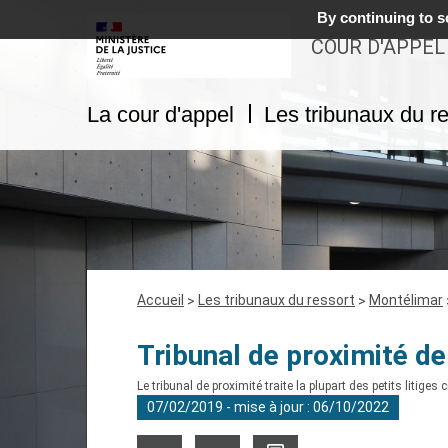
By continuing to sc
COUR D'APPEL
La cour d'appel
Les tribunaux du re
Fil
Accueil
Les tribunaux du ressort
Montélimar
d'Ariane
Tribunal de proximité d
Le tribunal de proximité traite la plupart des petits litiges c
07/02/2019 - mise à jour : 06/10/2022