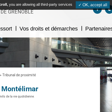
roll,
you are allowing all third-party services
✓ OK, accept all
Suivez-no
S
 DE GRENOBLE
ssort
Vos droits et démarches
Partenaires
Tribunal de proximité
e Montélimar
ivils de la vie quotidienne.