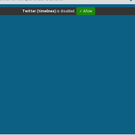
Twitter (timelines)
is disabled.
✓ Allow