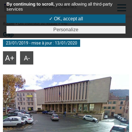
By continuing to scroll,
you are allowing all third-party
COUR D'APPEL DE GRENOBLE
services
✓ OK, accept all
Fil
Accueil
Les tribunaux du ressort
Gap
d'Ariane
Personalize
Gap
23/01/2019 - mise à jour : 13/01/2020
Agrandir
Réduire
la
la
taille
taille
du
du
texte
texte