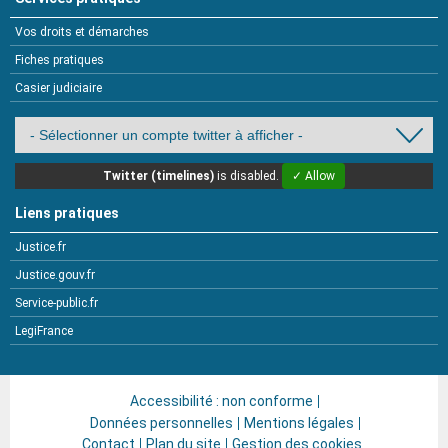
Vos droits et démarches
Fiches pratiques
Casier judiciaire
Twitter (timelines)
is disabled.
✓ Allow
Liens pratiques
Justice.fr
Justice.gouv.fr
Service-public.fr
LegiFrance
Accessibilité : non conforme
Données personnelles
Mentions légales
Contact
Plan du site
Gestion des cookies