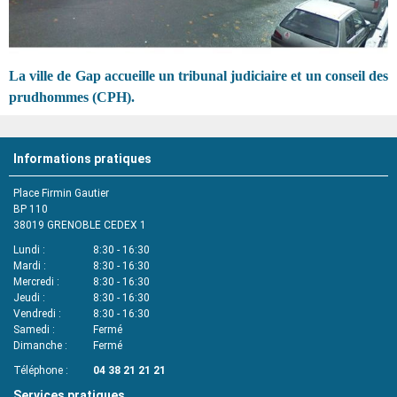
La ville de Gap accueille un tribunal judiciaire et un conseil des
prudhommes (CPH).
Informations pratiques
Place Firmin Gautier
BP 110
38019
GRENOBLE CEDEX 1
Lundi
8:30 - 16:30
Mardi
8:30 - 16:30
Mercredi
8:30 - 16:30
Jeudi
8:30 - 16:30
Vendredi
8:30 - 16:30
Samedi
Fermé
Dimanche
Fermé
Téléphone
04 38 21 21 21
Services pratiques