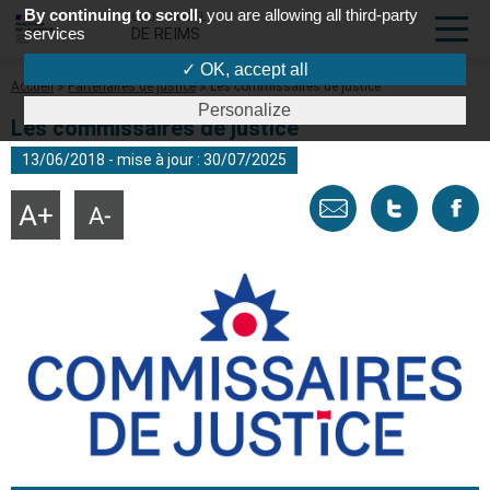
By continuing to scroll,
you are allowing all third-party
COUR D'APPEL
services
DE REIMS
✓ OK, accept all
Fil
Accueil
Partenaires de justice
Les commissaires de justice
d'Ariane
Personalize
Les commissaires de justice
13/06/2018 - mise à jour : 30/07/2025
Envoyer
Tweeter
Part
Agrandir
Réduire
la
la
taille
taille
par
cette
sur
du
du
texte
texte
email
page
face