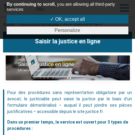
By continuing to scroll,
you are allowing all third-party
COUR D'APPEL DE
services
PAU
✓ OK, accept all
Fil
Accueil
Vos droits et démarches
Saisir la justice en ligne
d'Ariane
Personalize
Saisir la justice en ligne
Pour des procédures sans représentation obligatoire par un
avocat, le justiciable peut saisir la justice par le biais d’un
formulaire dématérialisé – auquel il peut joindre ses pièces
justificatives – accessible depuis le site justice.fr.
Dans un premier temps, le service est ouvert pour 3 types de
procédures :