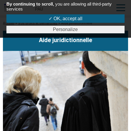
By continuing to scroll,
you are allowing all third-party
COUR D'APPEL DE
services
PAU
✓ OK, accept all
Fil
Accueil
Vos droits et démarches
Aide juridictionnelle
d'Ariane
Personalize
Aide juridictionnelle