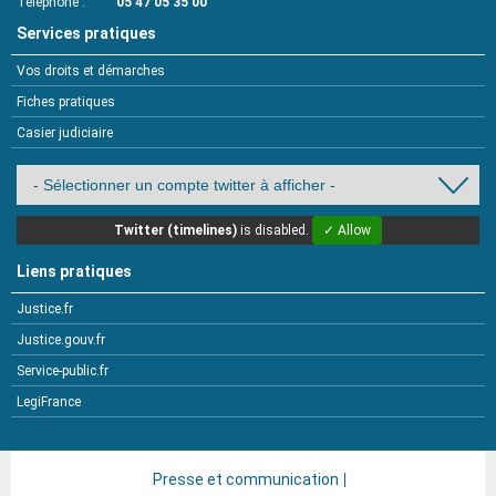
Téléphone
05 47 05 35 00
Services pratiques
Vos droits et démarches
Fiches pratiques
Casier judiciaire
Twitter (timelines)
is disabled.
✓ Allow
Liens pratiques
Justice.fr
Justice.gouv.fr
Service-public.fr
LegiFrance
Presse et communication