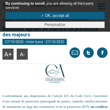
By continuing to scroll,
you are allowing all third-party
COUR D'APPEL DE CHAMBÉRY
services
✓ OK, accept all
Fil
Accueil
Médecins agréés en matière de protection des majeurs
d'Ariane
Personalize
Médecins agréés en matière de protection
des majeurs
27/10/2025 - mise à jour : 27/10/2025
Envoyer
Tweeter
Part
Agrandir
Réduire
la
la
taille
taille
par
cette
sur
du
du
texte
texte
email
page
face
Conformément aux dispositions de l’article 431 du Code Civil, l’ouverture
d’une mesure de protection (sauvegarde de justice, curatelle, tutelle) nécessite
de transmettre au Juge des contentieux et de la protection (JCP),
un certificat