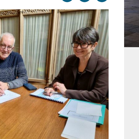
par
cette
sur
email
page
facebook