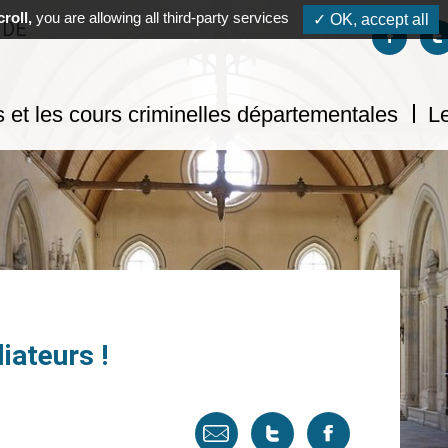
roll,
you are allowing all third-party services
✓ OK, accept all
 DE
Suivez-no
S
s et les cours criminelles départementales
Le
iateurs !
Envoyer
Tweeter
Partager