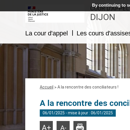
By continuing to sc
COUR D'APPEL
DIJON
La cour d'appel
Les cours d'assise
Fil
Accueil
A la rencontre des conciliateurs !
d'Ariane
A la rencontre des concil
06/01/2025 - mise à jour : 06/01/2025
Imprimer
Agrandir
Réduire