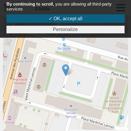
By continuing to scroll,
you are allowing all third-party
COUR D'APPEL
services
D'AGEN
✓ OK, accept all
+
Personalize
-