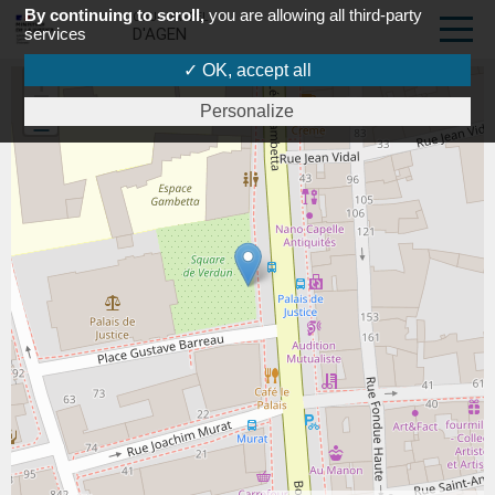
By continuing to scroll,
you are allowing all third-party
COUR D'APPEL
services
D'AGEN
✓ OK, accept all
+
Personalize
-