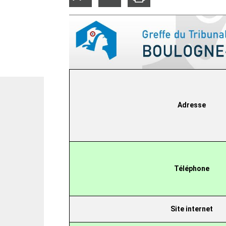
la
la
taille
taille
du
du
texte
texte
Adresse
Téléphone
Site internet