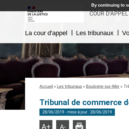
By continuing to sc
COUR D'APPEL
La cour d'appel
Les tribunaux
Vo
Fil
Accueil
Les tribunaux
Boulogne-sur-Mer
Tr
d'Ariane
Tribunal de commerce d
28/06/2019 - mise à jour : 28/06/2019
Imprimer
Agrandir
Réduire