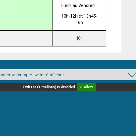
Lundi au Vendredi :
e
10h-12H et 13h45-
16h
ICI
Twitter (timelines)
is disabled.
✓ Allow