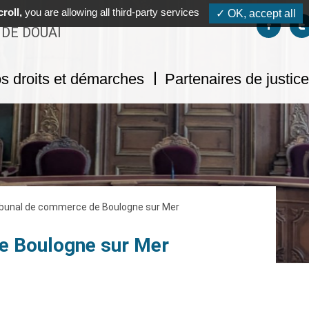
roll,
you are allowing all third-party services
✓ OK, accept all
Suivez-no
S
 DE DOUAI
s droits et démarches
Partenaires de justice
ibunal de commerce de Boulogne sur Mer
e Boulogne sur Mer