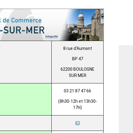
8 rue d'Aumont
BP 47
62200 BOULOGNE
SUR MER
03 21 87 47 66
(8h30-12h et 13h30-
17H)
ICI