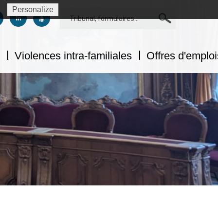
Personalize
Rechercher
us sur facebook
uivez-nous sur twitter
Suivez-nous sur linkedin
Suivez-nous sur dailymotion
Violences intra-familiales
Offres d'emploi