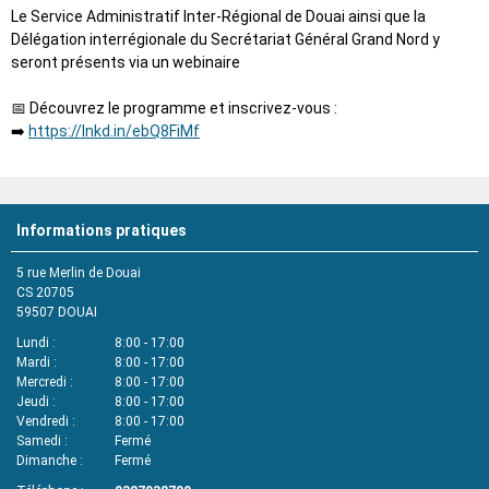
Le Service Administratif Inter-Régional de Douai ainsi que la
Délégation interrégionale du Secrétariat Général Grand Nord y
seront présents via un webinaire
📅 Découvrez le programme et inscrivez-vous :
➡️
https://lnkd.in/ebQ8FiMf
Informations pratiques
5 rue Merlin de Douai
CS 20705
59507
DOUAI
Lundi
8:00 - 17:00
Mardi
8:00 - 17:00
Mercredi
8:00 - 17:00
Jeudi
8:00 - 17:00
Vendredi
8:00 - 17:00
Samedi
Fermé
Dimanche
Fermé