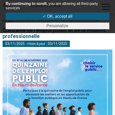
By continuing to scroll,
you are allowing all third-party
COUR D'APPEL DE DOUAI
services
✓ OK, accept all
Fil
Accueil
Quinzaine de l'emploi public et de la mobilité professionnelle
d'Ariane
Personalize
Quinzaine de l'emploi public et de la mobilité
professionnelle
03/11/2025 - mise à jour : 03/11/2025