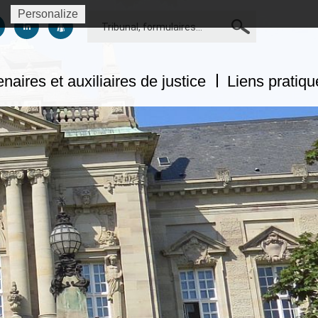
Personalize
Rechercher
us sur facebook
uivez-nous sur twitter
Suivez-nous sur linkedin
Suivez-nous sur dailymotion
naires et auxiliaires de justice
Liens pratiqu