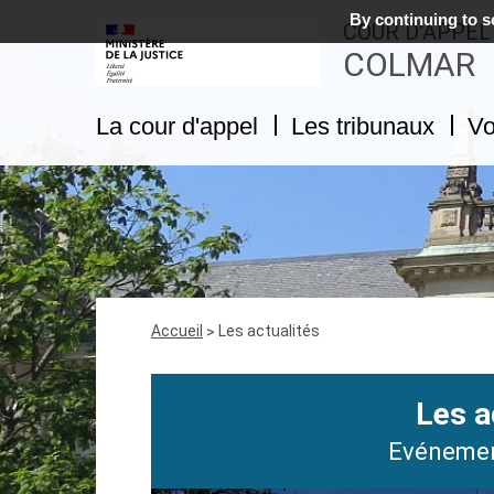
By continuing to sc
COUR D'APPEL
COLMAR
La cour d'appel
Les tribunaux
Vo
Fil
Accueil
Les actualités
d'Ariane
Les a
Evénemen