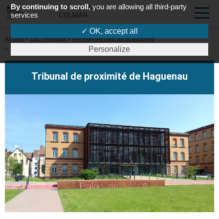
By continuing to scroll,
you are allowing all third-party
COUR D'APPEL DE
services
COLMAR
✓ OK, accept all
Fil
Accueil
Les tribunaux
Arrondissement de Strasbourg
d'Ariane
Tribunal de proximité de Haguenau
Personalize
Tribunal de proximité de Haguenau