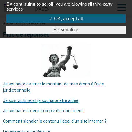
By continuing to scroll,
you are allowing all third-party
COUR D'APPEL
services
D'AGEN
✓ OK, accept all
Fil
Accueil
Plus de réponses
d'Ariane
Personalize
Plus de réponses
Je souhaite estimer le montant de mes droits à l'aide
juridictionnelle
Je suis victime et je souhaite être aidée
Je souhaite obtenir la copie d'un jugement
Comment signaler le contenu illégal d'un site Internet ?
Le réseau France Service