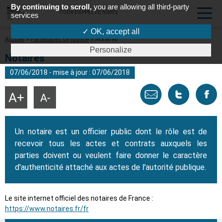
By continuing to scroll,
you are allowing all third-party
COUR D'APPEL DE NÎMES
services
✓ OK, accept all
Fil
Accueil
Partenaires de justice
Notaires
d'Ariane
Personalize
Notaires
07/06/2018 - mise à jour : 07/06/2018
Envoyer
Tweeter
Part
Agrandir
Réduire
la
la
taille
taille
par
cette
sur
du
du
texte
texte
Un notaire est un officier public dont le rôle est de
email
page
face
recevoir tous les actes et contrats auxquels les
parties doivent ou veulent faire donner le caractère
d'authenticité attaché aux actes de l'autorité publique.
Le site internet officiel des notaires de France :
https://www.notaires.fr/fr