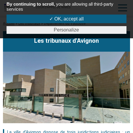
By continuing to scroll,
you are allowing all third-party
COUR D'APPEL DE NÎMES
services
✓ OK, accept all
Fil
Accueil
Les tribunaux
Département du Vaucluse
d'Ariane
Personalize
Les tribunaux d'Avignon
La ville d'Avignon dispose de trois juridictions judiciaires : un