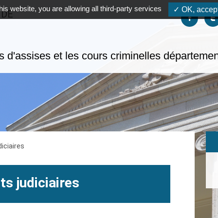
his website, you are allowing all third-party services
✓ OK, accept
 DE
Suivez-no
S
s d'assises et les cours criminelles départeme
iciaires
ts judiciaires