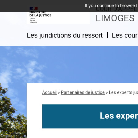
If you continue to browse t
COUR D'APPEL
LIMOGES
Les juridictions du ressort
Les cour
Fil
Accueil
Partenaires de justice
Les experts jud
d'Ariane
Les exper