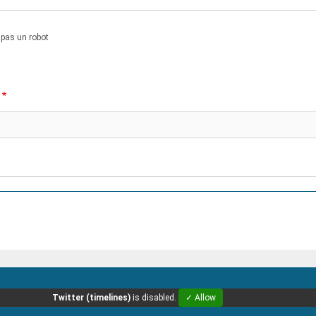
s pas un robot
Twitter (timelines)
is disabled.
✓ Allow