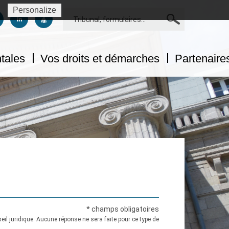
Personalize
Rechercher
us sur facebook
uivez-nous sur twitter
Suivez-nous sur linkedin
Suivez-nous sur dailymotion
ntales
Vos droits et démarches
Partenaires
* champs obligatoires
il juridique. Aucune réponse ne sera faite pour ce type de