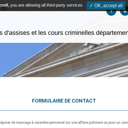
roll,
you are allowing all third-party services
✓ OK, accept all
 DE
Suivez-no
S
s d'assises et les cours criminelles départeme
FORMULAIRE DE CONTACT
poser de message à caractère personnel sur une affaire judiciaire ou pour un conse