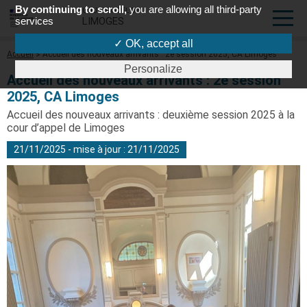
By continuing to scroll,
you are allowing all third-party
COUR D'APPEL DE
services
LIMOGES
✓ OK, accept all
Fil
Accueil
Accueil des nouveaux arrivants : 2e session 2025, CA Limoges
d'Ariane
Personalize
Accueil des nouveaux arrivants : 2e session
2025, CA Limoges
Accueil des nouveaux arrivants : deuxième session 2025 à la
cour d’appel de Limoges
21/11/2025 - mise à jour : 21/11/2025