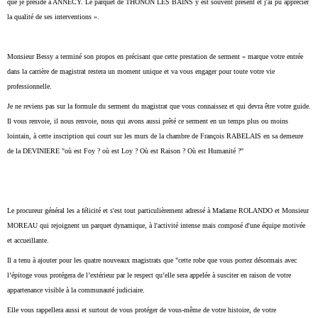
que je préside à ANNECY. Le parquet de THONON LES BAINS y est souvent présent et j'ai pu apprécier
la qualité de ses interventions ».
Monsieur Bessy a terminé son propos en précisant que cette prestation de serment « marque votre entrée
dans la carrière de magistrat restera un moment unique et va vous engager pour toute votre vie
professionnelle.
Je ne reviens pas sur la formule du serment du magistrat que vous connaissez et qui devra être votre guide.
Il vous renvoie, il nous renvoie, nous qui avons aussi prêté ce serment en un temps plus ou moins
lointain, à cette inscription qui court sur les murs de la chambre de François RABELAIS en sa demeure
de la DEVINIERE "où est Foy ? où est Loy ? Où est Raison ? Où est Humanité ?"
Le procureur général les a félicité et s'est tout particulièrement adressé à Madame ROLANDO et Monsieur
MOREAU qui rejoignent un parquet dynamique, à l'activité intense mais composé d'une équipe motivée
et accueillante.
Il a tenu à ajouter pour les quatre nouveaux magistrats que "cette robe que vous portez désormais avec
l’épitoge vous protégera de l’extérieur par le respect qu’elle sera appelée à susciter en raison de votre
appartenance visible à la communauté judiciaire.
Elle vous rappellera aussi et surtout de vous protéger de vous-même de votre histoire, de votre