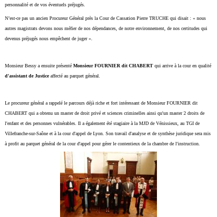
personnalité et de vos éventuels préjugés.
N’est-ce pas un ancien Procureur Général près la Cour de Cassation Pierre TRUCHE qui disait : « nous
autres magistrats devons nous méfier de nos dépendances, de notre environnement, de nos certitudes qui
devenus préjugés nous empêchent de juger ».
Monsieur Bessy a ensuite présenté
Monsieur FOURNIER dit CHABERT
qui arrive à la cour en qualité
d'assistant de Justice
affecté au parquet général.
Le procureur général a rappelé le parcours déjà riche et fort intéressant de Monsieur FOURNIER dit
CHABERT qui a obtenu un master de droit privé et sciences criminelles ainsi qu'un master 2 droits de
l'enfant et des personnes vulnérables. Il a également été stagiaire à la MJD de Vénissieux, au TGI de
Villefranche-sur-Saône et à la cour d'appel de Lyon. Son travail d'analyse et de synthèse juridique sera mis
à profit au parquet général de la cour d'appel pour gérer le contentieux de la chambre de l'instruction.