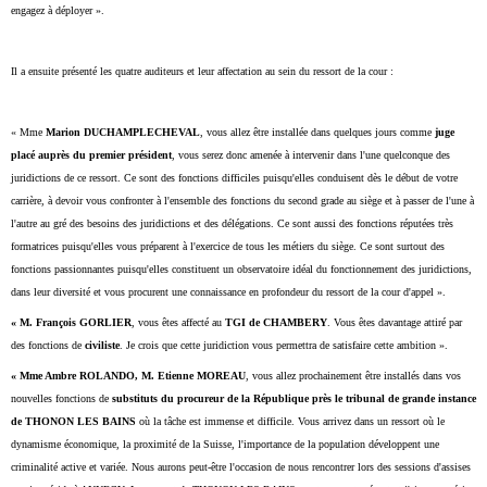
engagez à déployer ».
Il a ensuite présenté les quatre auditeurs et leur affectation au sein du ressort de la cour :
« Mme
Marion DUCHAMPLECHEVAL
, vous allez être installée dans quelques jours comme
juge
placé auprès du premier président
, vous serez donc amenée à intervenir dans l'une quelconque des
juridictions de ce ressort. Ce sont des fonctions difficiles puisqu'elles conduisent dès le début de votre
carrière, à devoir vous confronter à l'ensemble des fonctions du second grade au siège et à passer de l'une à
l'autre au gré des besoins des juridictions et des délégations. Ce sont aussi des fonctions réputées très
formatrices puisqu'elles vous préparent à l'exercice de tous les métiers du siège. Ce sont surtout des
fonctions passionnantes puisqu'elles constituent un observatoire idéal du fonctionnement des juridictions,
dans leur diversité et vous procurent une connaissance en profondeur du ressort de la cour d'appel ».
« M. François GORLIER
, vous êtes affecté au
TGI de CHAMBERY
. Vous êtes davantage attiré par
des fonctions de
civiliste
. Je crois que cette juridiction vous permettra de satisfaire cette ambition ».
« Mme Ambre ROLANDO, M. Etienne MOREAU
, vous allez prochainement être installés dans vos
nouvelles fonctions de
substituts du procureur de la République près le tribunal de grande instance
de THONON LES BAINS
où la tâche est immense et difficile. Vous arrivez dans un ressort où le
dynamisme économique, la proximité de la Suisse, l'importance de la population développent une
criminalité active et variée. Nous aurons peut-être l'occasion de nous rencontrer lors des sessions d'assises