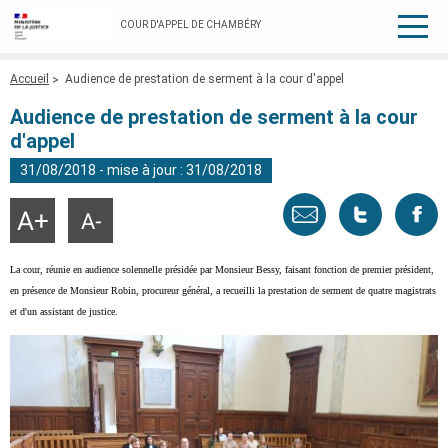
COUR D'APPEL DE CHAMBÉRY
Fil
Accueil
Audience de prestation de serment à la cour d'appel
d'Ariane
Audience de prestation de serment à la cour
d'appel
31/08/2018 - mise à jour : 31/08/2018
Envoyer
Tweeter
Part
Agrandir
Réduire
la
la
taille
taille
par
cette
sur
du
du
La cour, réunie en audience solennelle présidée par Monsieur Bessy, faisant fonction de premier président,
texte
texte
en présence de Monsieur Robin, procureur général, a recueilli la prestation de serment de quatre magistrats
email
page
face
et d'un assistant de justice.