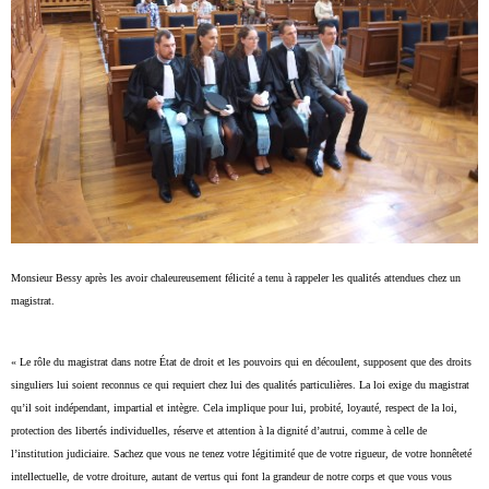
Monsieur Bessy après les avoir chaleureusement félicité a tenu à rappeler les qualités attendues chez un
magistrat.
« Le rôle du magistrat dans notre État de droit et les pouvoirs qui en découlent, supposent que des droits
singuliers lui soient reconnus ce qui requiert chez lui des qualités particulières. La loi exige du magistrat
qu’il soit indépendant, impartial et intègre. Cela implique pour lui, probité, loyauté, respect de la loi,
protection des libertés individuelles, réserve et attention à la dignité d’autrui, comme à celle de
l’institution judiciaire. Sachez que vous ne tenez votre légitimité que de votre rigueur, de votre honnêteté
intellectuelle, de votre droiture, autant de vertus qui font la grandeur de notre corps et que vous vous