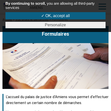
By continuing to scroll,
you are allowing all third-party
COUR D'APPEL
services
AMIENS
✓ OK, accept all
Fil
Accueil
Vos droits et démarches
Formulaires
d'Ariane
Personalize
Formulaires
L'accueil du palais de justice d'Amiens vous permet d'effectuer
directement un certain nombre de démarches.