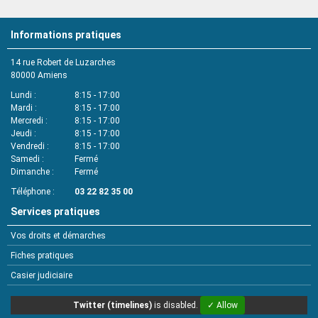
Informations pratiques
14 rue Robert de Luzarches
80000
Amiens
Lundi
8:15 - 17:00
Mardi
8:15 - 17:00
Mercredi
8:15 - 17:00
Jeudi
8:15 - 17:00
Vendredi
8:15 - 17:00
Samedi
Fermé
Dimanche
Fermé
Téléphone
03 22 82 35 00
Services pratiques
Vos droits et démarches
Fiches pratiques
Casier judiciaire
Twitter (timelines)
is disabled.
✓ Allow