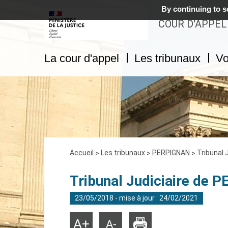
By continuing to sc
COUR D'APPEL
La cour d'appel
Les tribunaux
Vo
Fil
Accueil
Les tribunaux
PERPIGNAN
Tribunal 
d'Ariane
Tribunal Judiciaire de
23/05/2018 - mise à jour : 24/02/2021
Imprimer
Agrandir
Réduire