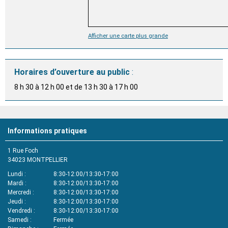
Afficher une carte plus grande
Horaires d’ouverture au public
:
8 h 30 à 12 h 00 et de 13 h 30 à 17 h 00
Informations pratiques
1 Rue Foch
34023
MONTPELLIER
Lundi
8:30-12:00/13:30-17:00
Mardi
8:30-12:00/13:30-17:00
Mercredi
8:30-12:00/13:30-17:00
Jeudi
8:30-12:00/13:30-17:00
Vendredi
8:30-12:00/13:30-17:00
Samedi
Fermée