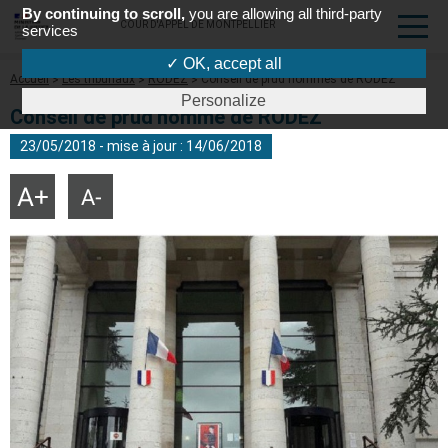
By continuing to scroll,
you are allowing all third-party
COUR D'APPEL DE MONTPELLIER
services
✓ OK, accept all
Fil
Accueil
Les tribunaux
RODEZ
Conseil de prud'hommes de RODEZ
d'Ariane
Personalize
Conseil de prud'homme de RODEZ
23/05/2018 - mise à jour : 14/06/2018
Agrandir
Réduire
la
la
taille
taille
du
du
texte
texte