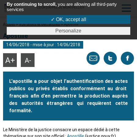
By continuing to scroll,
you are allowing all third-party
COUR D'APPEL DE MONTPELLIER
services
✓ OK, accept all
Fil
Accueil
Vos droits et démarches
Apostille
d'Ariane
Personalize
Apostille
14/06/2018 - mise à jour : 14/06/2018
Envoyer
Tweeter
Part
Agrandir
Réduire
la
la
taille
taille
par
cette
sur
du
du
texte
texte
L'apostille a pour objet l'authentification des actes
email
page
face
publics ou privés établis conformément au droit
français afin d'en permettre la production auprès
des autorités étrangères qui requièrent cette
formalité.
Le Ministère de la justice consacre un espace dédié à cette
thématique sur son site officiel :
Apostille
(justice.gouv.fr).