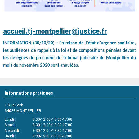
accueil.tj-montpellier@justice.fr
INFORMATION (30/10/20) : En raison de l’état d’urgence sanitaire,
les audiences de rappels à la loi et de compositions pénales devant
les délégués du procureur du tribunal judiciaire de Montpellier du
mois de novembre 2020 sont annulées.
Informations pratiques
1 Rue Foch
34023
MONTPELLIER
Lundi
8:30-12:00/13:30-17:00
Mardi
8:30-12:00/13:30-17:00
Mercredi
8:30-12:00/13:30-17:00
Jeudi
8:30-12:00/13:30-17:00