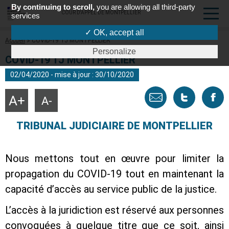
By continuing to scroll,
you are allowing all third-party
COUR D'APPEL DE MONTPELLIER
services
✓ OK, accept all
Fil
Accueil
COVID-19 TJ MONTPELLIER
d'Ariane
Personalize
COVID-19 TJ MONTPELLIER
02/04/2020 - mise à jour : 30/10/2020
Envoyer
Tweeter
Part
Agrandir
Réduire
la
la
taille
taille
par
cette
sur
du
du
TRIBUNAL JUDICIAIRE DE MONTPELLIER
texte
texte
email
page
face
Nous mettons tout en œuvre pour limiter la
propagation du COVID-19 tout en maintenant la
capacité d’accès au service public de la justice.
L’accès à la juridiction est réservé aux personnes
convoquées à quelque titre que ce soit, ainsi