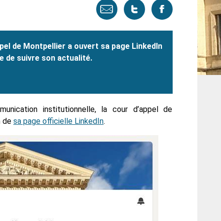
Envoyer
Tweeter
Partager
par
cette
sur
pel de Montpellier a ouvert sa page LinkedIn
email
page
facebook
 de suivre son actualité.
ication institutionnelle, la cour d’appel de
n de
sa page officielle LinkedIn
.