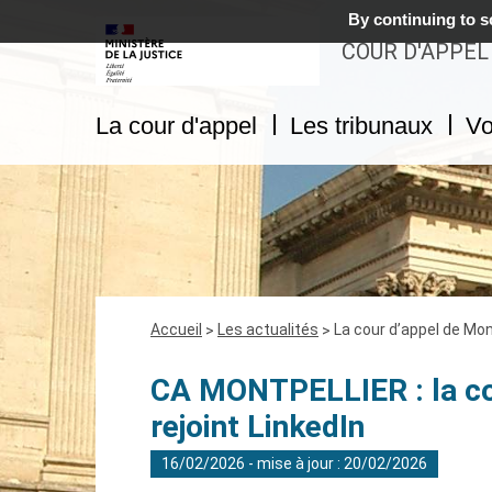
By continuing to sc
COUR D'APPEL
La cour d'appel
Les tribunaux
Vo
Fil
Accueil
Les actualités
La cour d’appel de Mont
d'Ariane
CA MONTPELLIER : la cou
rejoint LinkedIn
16/02/2026 - mise à jour : 20/02/2026