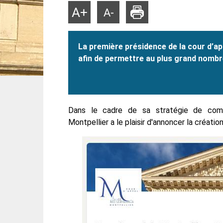
Imprimer
Agrandir
Réduire
la
la
taille
taille
du
du
texte
texte
La première présidence de la cour d’ap
afin de permettre au plus grand nombre
Dans le cadre de sa stratégie de commun
Montpellier a le plaisir d'annoncer la créatio