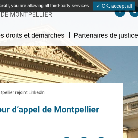
roll,
you are allowing all third-party services
✓ OK, accept all
Suivez-no
S
 DE MONTPELLIER
s droits et démarches
Partenaires de justice
pellier rejoint LinkedIn
r d’appel de Montpellier