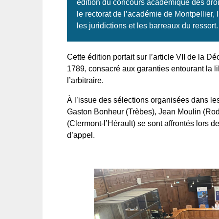
édition du concours académique des droi
le rectorat de l’académie de Montpellier, l
les juridictions et les barreaux du ressort.
Cette édition portait sur l’article VII de la 
1789, consacré aux garanties entourant la lib
l’arbitraire.
À l’issue des sélections organisées dans le
Gaston Bonheur (Trèbes), Jean Moulin (Rod
(Clermont-l’Hérault) se sont affrontés lors 
d’appel.