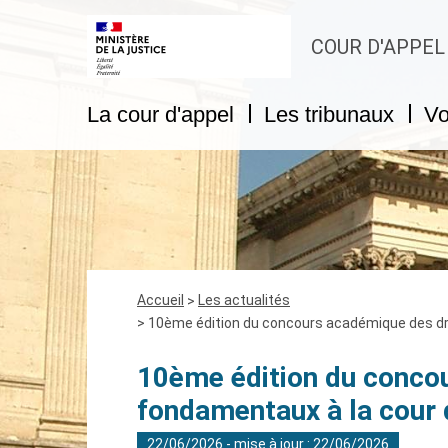
COUR D'APPEL
La cour d'appel
Les tribunaux
Vo
Fil
Accueil
Les actualités
d'Ariane
10ème édition du concours académique des dro
10ème édition du conco
fondamentaux à la cour 
22/06/2026 - mise à jour : 22/06/2026