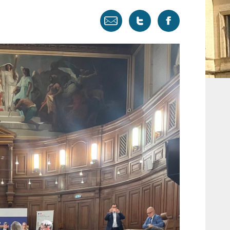
Envoyer
Tweeter
Partager
par
cette
sur
email
page
facebook