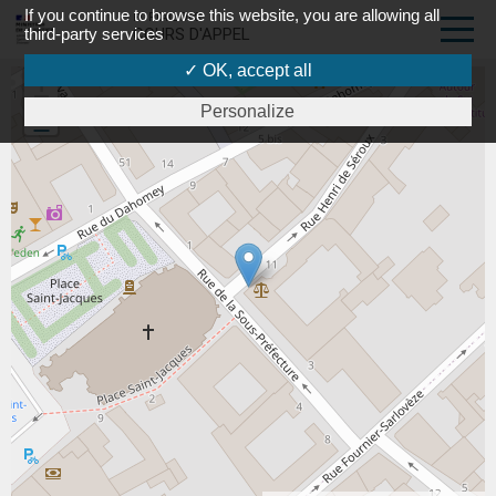
If you continue to browse this website, you are allowing all
PORTAIL DES
third-party services
COURS D'APPEL
✓ OK, accept all
+
Personalize
-