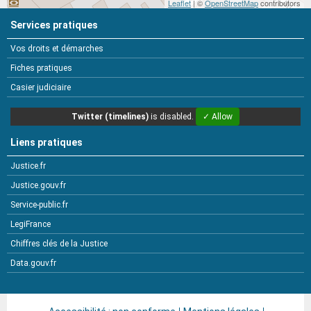
Leaflet
| ©
OpenStreetMap
contributors
Services pratiques
Vos droits et démarches
Fiches pratiques
Casier judiciaire
Twitter (timelines)
is disabled.
✓ Allow
Liens pratiques
Justice.fr
Justice.gouv.fr
Service-public.fr
LegiFrance
Chiffres clés de la Justice
Data.gouv.fr