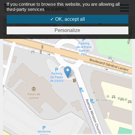
If you continue to browse this website, you are allowing all
PORTAIL DES
third-party services
COURS D'APPEL
✓ OK, accept all
+
Personalize
-