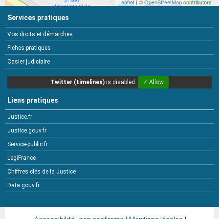
Leaflet
| ©
OpenStreetMap
contributors
Services pratiques
Vos droits et démarches
Fiches pratiques
Casier judiciaire
Twitter (timelines)
is disabled.
✓ Allow
Liens pratiques
Justice.fr
Justice.gouv.fr
Service-public.fr
LegiFrance
Chiffres clés de la Justice
Data.gouv.fr