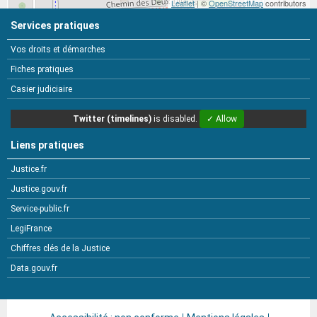
Leaflet
| ©
OpenStreetMap
contributors
Services pratiques
Vos droits et démarches
Fiches pratiques
Casier judiciaire
Twitter (timelines)
is disabled.
✓ Allow
Liens pratiques
Justice.fr
Justice.gouv.fr
Service-public.fr
LegiFrance
Chiffres clés de la Justice
Data.gouv.fr