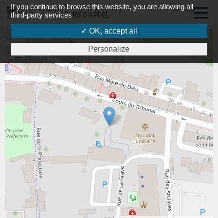
If you continue to browse this website, you are allowing all
PORTAIL DES
third-party services
COURS D'APPEL
✓ OK, accept all
+
Personalize
-