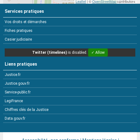
Leaflet
| ©
OpenStreetMap
contributors
Services pratiques
Vos droits et démarches
Fiches pratiques
Casier judiciaire
Twitter (timelines)
is disabled.
✓ Allow
Liens pratiques
Justice.fr
Justice.gouv.fr
Service-public.fr
LegiFrance
Chiffres clés de la Justice
Data.gouv.fr