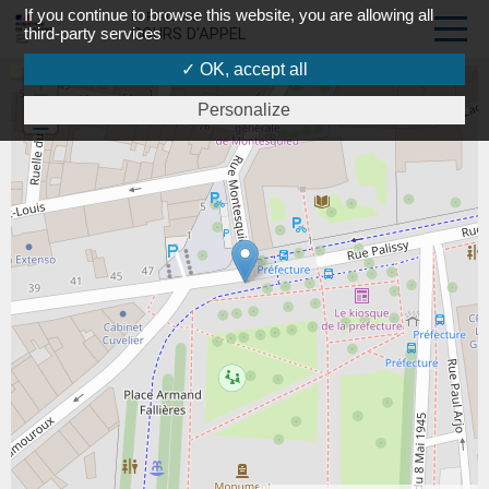
If you continue to browse this website, you are allowing all
PORTAIL DES
third-party services
COURS D'APPEL
✓ OK, accept all
+
Personalize
-