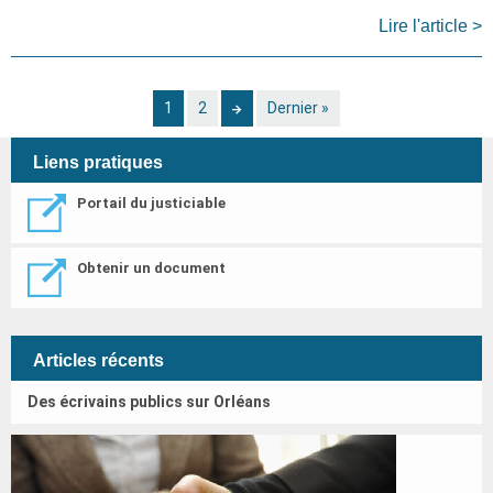
Lire l'article >
Page
1
Page
2
Page
Dernière
Dernier »
courante
suivante
page
Liens pratiques
Portail du justiciable
Obtenir un document
Articles récents
Des écrivains publics sur Orléans