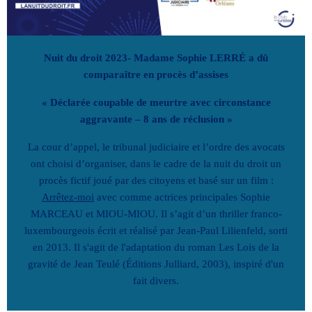
Nuit du droit 2023- Madame Sophie LERRÉ a dû
comparaître en procès d’assises
« Déclarée coupable de meurtre avec circonstance
aggravante – 8 ans de réclusion »
La cour d’appel, le tribunal judiciaire et l’ordre des avocats
ont choisi d’organiser, dans le cadre de la nuit du droit un
procès fictif joué par des citoyens et basé sur un film :
Arrêtez-moi
avec comme actrices principales Sophie
MARCEAU et MIOU-MIOU. Il s’agit d’un thriller franco-
luxembourgeois écrit et réalisé par Jean-Paul Lilienfeld, sorti
en 2013. Il s'agit de l'adaptation du roman Les Lois de la
gravité de Jean Teulé (Éditions Julliard, 2003), inspiré d'un
fait divers.