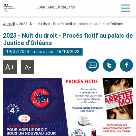
COUR D'APPEL D'ORLÉANS
Fil
Accueil
2023 - Nuit du droit - Procès fictif au palais de Justice d'Orléans
d'Ariane
2023 - Nuit du droit - Procès fictif au palais de
Justice d'Orléans
19/07/2023 - mise à jour : 16/10/2023
Envoyer
Tweeter
Part
Agrandir
Réduire
la
la
taille
taille
par
cette
sur
du
du
texte
texte
email
page
face