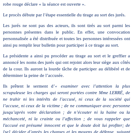
robe rouge déclare « la séance est ouverte ».
Le procès débute par l’étape essentielle du tirage au sort des jurés.
Les jurés ne sont pas des acteurs, ils sont tirés au sort parmi les
personnes présentes dans le public. En effet, une convocation
personnalisée a été distribuée et toutes les personnes intéressées ont
ainsi pu remplir leur bulletin pour participer à ce tirage au sort.
La présidente a ainsi pu procéder au tirage au sort et le greffier a
annoncé les noms
des jurés qui ont rejoint alors leur siège aux côtés
de la cour. Ils auront la lourde tâche de participer au délibéré et de
déterminer la peine de l’accusée.
Ils prêtent le serment d’
« examiner avec l’attention la plus
scrupuleuse les charges qui seront portées contre Mme LERRÉ, de
ne trahir ni les intérêts de l’accusé, ni ceux de la société qui
l’accuse, ni ceux de la victime ; de ne communiquer avec personne
jusqu’après votre déclaration ; de n’écouter ni la haine ou la
méchanceté, ni la crainte ou l’affection ; de vous rappeler que
l'accusé est présumé innocent et que le doute doit lui profiter; de
[se] décider d’après les charges et les moyens de défense, suivant