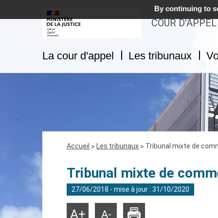
By continuing to sc
COUR D'APPEL
La cour d'appel
Les tribunaux
Vo
Fil
Accueil
Les tribunaux
Tribunal mixte de com
d'Ariane
Tribunal mixte de comm
27/06/2018 - mise à jour : 31/10/2020
Imprimer
Agrandir
Réduire