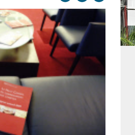
par
cette
sur
email
page
facebook