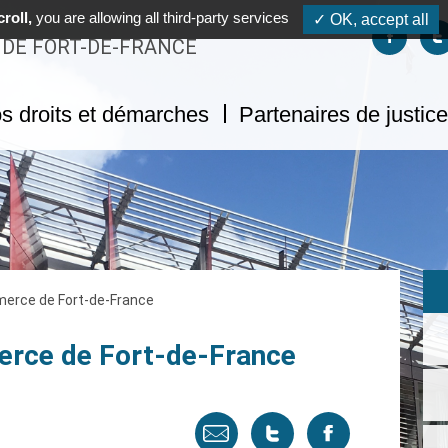
roll,
you are allowing all third-party services
✓ OK, accept all
Suivez-no
S
 DE FORT-DE-FRANCE
s droits et démarches
Partenaires de justice
merce de Fort-de-France
erce de Fort-de-France
Envoyer
Tweeter
Partager