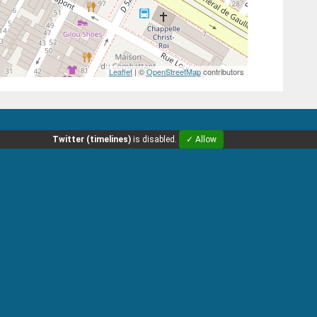
Leaflet
| ©
OpenStreetMap
contributors
Twitter (timelines)
is disabled.
✓ Allow