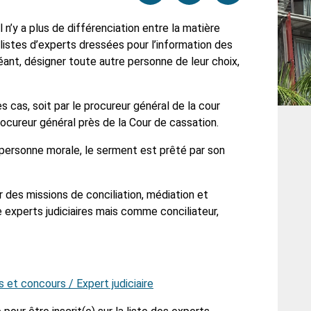
par
cette
sur
 n’y a plus de différenciation entre la matière
es listes d’experts dressées pour l’information des
email
page
facebook
éant, désigner toute autre personne de leur choix,
 cas, soit par le procureur général de la cour
procureur général près de la Cour de cassation.
 personne morale, le serment est prêté par son
er des missions de conciliation, médiation et
e experts judiciaires mais comme conciliateur,
s et concours / Expert judiciaire