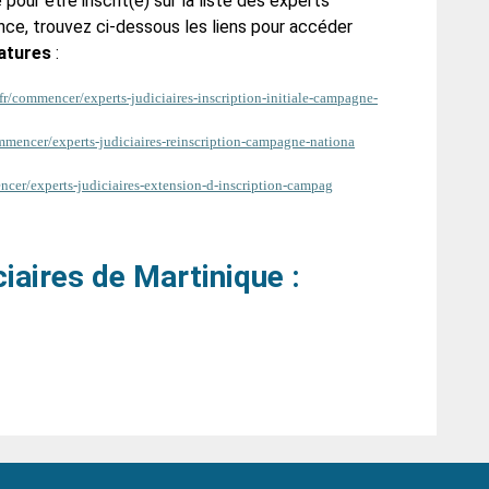
our être inscrit(e) sur la liste des experts
ance, trouvez ci-dessous les liens pour accéder
atures
:
r/commencer/experts-judiciaires-inscription-initiale-campagne-
mmencer/experts-judiciaires-reinscription-campagne-nationa
cer/experts-judiciaires-extension-d-inscription-campag
ciaires de Martinique :