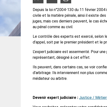
la
la
taille
taille
du
du
Depuis la loi n°2004-130 du 11 février 2004 il
texte
texte
civile et la matière pénale, ainsi il existe d
juges, mais ces derniers peuvent, le cas éch
au pénal comme au civil.
Le contrôle des experts est exercé, selon les
d’appel, soit par le premier président et le 
L’expert judiciaire est assermenté. Pour une
représentant, désigné à cet effet.
Ils peuvent, dans certains cas, se voir confi
d’arbitrage. Ils interviennent non plus comm
médiateur ou arbitre.
Devenir expert judiciaire :
Justice / Métier