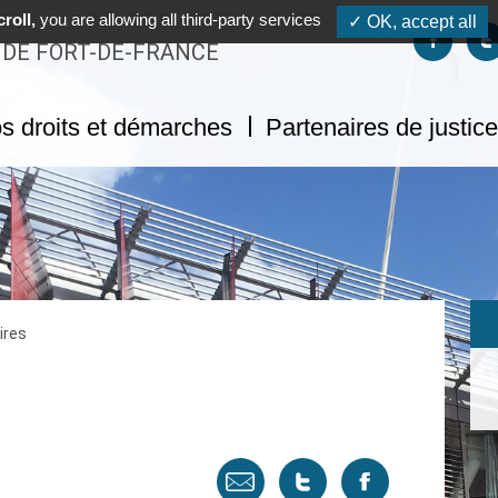
roll,
you are allowing all third-party services
✓ OK, accept all
Suivez-no
S
 DE FORT-DE-FRANCE
s droits et démarches
Partenaires de justice
ires
Envoyer
Tweeter
Partager