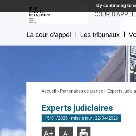
By continuing to sc
COUR D'APPEL
La cour d'appel
Les tribunaux
Vo
Fil
Accueil
Partenaires de justice
Experts judicia
d'Ariane
Experts judiciaires
15/01/2026 - mise à jour : 22/04/2026
Imprimer
Agrandir
Réduire