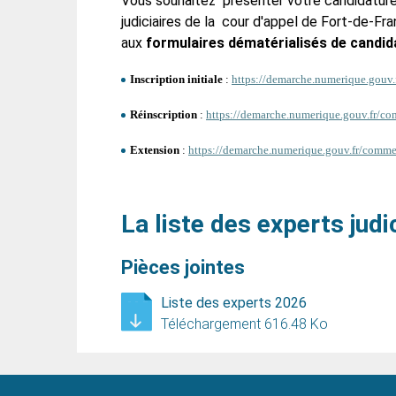
Vous souhaitez présenter votre candidature p
judiciaires de la cour d'appel de Fort-de-Fr
aux
formulaires dématérialisés de candid
Inscription initiale
:
https://demarche.numerique.gouv.f
Réinscription
:
https://demarche.numerique.gouv.fr/co
Extension
:
https://demarche.numerique.gouv.fr/commen
La liste des experts judi
Pièces jointes
Liste des experts 2026
Téléchargement 616.48 Ko