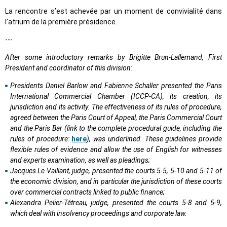
La rencontre s’est achevée par un moment de convivialité dans
l’atrium de la première présidence.
---
After some introductory remarks by Brigitte Brun-Lallemand, First
President and coordinator of this division:
Presidents Daniel Barlow and Fabienne Schaller presented the Paris
International Commercial Chamber (ICCP-CA), its creation, its
jurisdiction and its activity. The effectiveness of its rules of procedure,
agreed between the Paris Court of Appeal, the Paris Commercial Court
and the Paris Bar (link to the complete procedural guide, including the
rules of procedure:
here
), was underlined. These guidelines provide
flexible rules of evidence and allow the use of English for witnesses
and experts examination, as well as pleadings;
Jacques Le Vaillant, judge, presented the courts 5-5, 5-10 and 5-11 of
the economic division, and in particular the jurisdiction of these courts
over commercial contracts linked to public finance;
Alexandra Pelier-Tétreau, judge, presented the courts 5-8 and 5-9,
which deal with insolvency proceedings and corporate law.