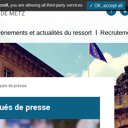
roll,
you are allowing all third-party services
✓ OK, accept all
Suivez-no
S
 DE METZ
ènements et actualités du ressort
Recrutem
ués de presse
és de presse