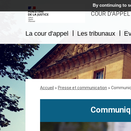
By continuing to sc
COUR D'APPEL
La cour d'appel
Les tribunaux
Ev
Fil
Accueil
Presse et communication
Communiq
d'Ariane
Communiqu