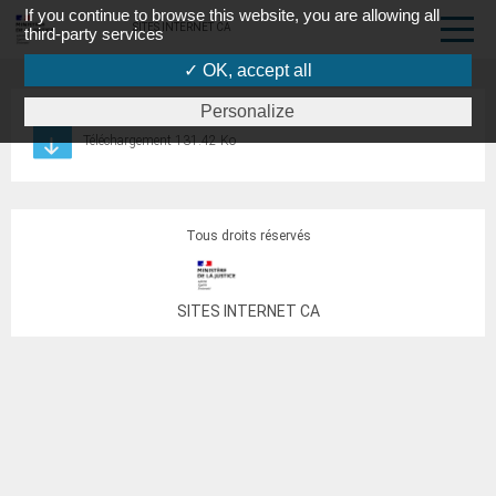
If you continue to browse this website, you are allowing all
SITES INTERNET CA
third-party services
✓ OK, accept all
Personalize
formulaire d'information des enfants mineurs
Téléchargement 131.42 Ko
Tous droits réservés
SITES INTERNET CA