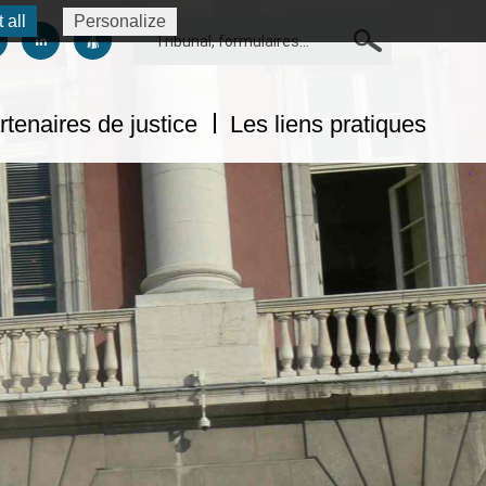
Personalize
 all
Rechercher
us sur facebook
uivez-nous sur twitter
Suivez-nous sur linkedin
Suivez-nous sur dailymotion
rtenaires de justice
Les liens pratiques