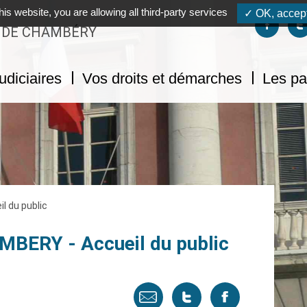
his website, you are allowing all third-party services
✓ OK, accept
Suivez-no
S
L DE CHAMBÉRY
udiciaires
Vos droits et démarches
Les pa
l du public
AMBERY - Accueil du public
Envoyer
Tweeter
Partager