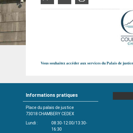
la
la
taille
taille
du
du
texte
texte
Vous souhaitez accéder aux services du Palais de jus
Informations pratiques
Place du palais de justice
73018
CHAMBERY CEDEX
Lundi
08:30-12:00/13:30-
16:30