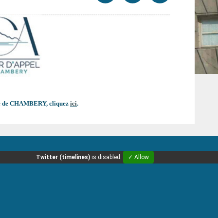
par
cette
sur
email
page
facebook
tice de CHAMBERY, cliquez
ici
.
Twitter (timelines)
is disabled.
✓ Allow