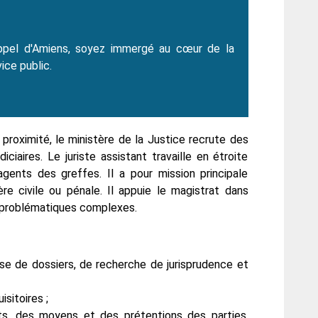
’appel d'Amiens, soyez immergé au cœur de la
ice public.
 proximité, le ministère de la Justice recrute des
iciaires. Le juriste assistant travaille en étroite
agents des greffes. Il a pour mission principale
ère civile ou pénale. Il appuie le magistrat dans
es problématiques complexes.
se de dossiers, de recherche de jurisprudence et
sitoires ;
ts, des moyens et des prétentions des parties,