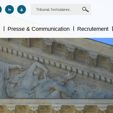
Rechercher
us sur facebook
uivez-nous sur twitter
Suivez-nous sur linkedin
Suivez-nous sur dailymotion
Presse & Communication
Recrutement